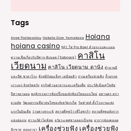
Tags
Hoiana
Ange Postecoglou
Hakata Gion Yamakasa
hoiana casino
NFL ใส่ Pro Bowl ด้วยระบบคะแนน
คาสิโน
ความเชื่อเกี่ยวกับปีศาจ ซับนอค (Sabnock)
เวียดนาม
คาสิโน เวียดนาม ดานัง
ตำนานผี
และปีศ ซาดาโกะ
ติ่งหูมีก้อนแข็งๆ เหมือนสิว
ถ่านเครื่องช่วยฟัง
ถ้ำมรกต
เกาะมุก จังหวัดตรัง
ธุรกิจด้านอาหารและเครื่องดื่ม
ประวัติเมืองสุโขทัย
ปีศาจอามอน
พฤติกรรมการช้อปปิ้งของนักช้อปไทยแบบใหม่
มหานคร สกา
ยวอล์ค
วัฒนธรรมที่น่าสนใจของจังหวัดภูเก็ต
วินฟาสต์ ตั้งโรงงานแห่ง
แรกในอินเดีย
ว่านหางจระเข้
สถานที่สุดว้าวที่โอซาก้า
สถานที่สุดอลังการ
แห่งฮ่องกง
สาวแก้ผ้าไลฟ์สด
อวัยวะเพศชายลอกเป็นขุย
อาการช่องคลอด
เครื่องช่วยฟัง
เครื่องช่วยฟัง
ฉีกขาด
ฮอยอาน่า