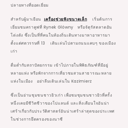
ปลายทางที่ยอดเยี่ยม
สำหรับผู้มาเยือน
เครื่องช่วยฟังขนาดเล็ก
เริ่มต้นการ
เยี่ยมชมคราคูฟที่ Rynek Glówny หรือจัตุรัสตลาดอัน
โด่งดัง ซึ่งเป็นที่ที่คนในท้องถิ่นเดินทางมาหาอาหารมา
ตั้งแต่ศตวรรษที่ 13 เดินเล่นไปตามถนนแคบๆ ของเมือง
เก่า
ดื่มด่ำกับสถาปัตยกรรม เข้าไปภายในพิพิธภัณฑ์ที่มีอยู่
หลายแห่ง หรือพักจากการเที่ยวชมสวนสาธารณะหลาย
แห่งในเมือง อย่าลืมเดินเล่นใน Kazimierz
ซึ่งเป็นย่านชุมชนชาวยิวเก่า เพื่อชมชุมชนชาวยิวที่ครั้ง
หนึ่งเคยมีชีวิตชีวาของโปแลนด์ และสิ่งเตือนใจอันน่า
เศร้าเกี่ยวกับประวัติศาสตร์อันน่าเศร้าล่าสุดของประเทศ
ในช่วงการยึดครองของนาซี