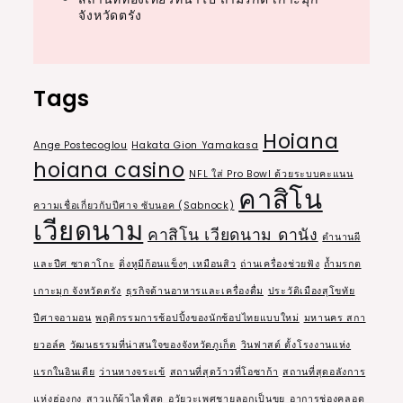
จังหวัดตรัง
Tags
Hoiana
Ange Postecoglou
Hakata Gion Yamakasa
hoiana casino
NFL ใส่ Pro Bowl ด้วยระบบคะแนน
คาสิโน
ความเชื่อเกี่ยวกับปีศาจ ซับนอค (Sabnock)
เวียดนาม
คาสิโน เวียดนาม ดานัง
ตำนานผี
และปีศ ซาดาโกะ
ติ่งหูมีก้อนแข็งๆ เหมือนสิว
ถ่านเครื่องช่วยฟัง
ถ้ำมรกต
เกาะมุก จังหวัดตรัง
ธุรกิจด้านอาหารและเครื่องดื่ม
ประวัติเมืองสุโขทัย
ปีศาจอามอน
พฤติกรรมการช้อปปิ้งของนักช้อปไทยแบบใหม่
มหานคร สกา
ยวอล์ค
วัฒนธรรมที่น่าสนใจของจังหวัดภูเก็ต
วินฟาสต์ ตั้งโรงงานแห่ง
แรกในอินเดีย
ว่านหางจระเข้
สถานที่สุดว้าวที่โอซาก้า
สถานที่สุดอลังการ
แห่งฮ่องกง
สาวแก้ผ้าไลฟ์สด
อวัยวะเพศชายลอกเป็นขุย
อาการช่องคลอด