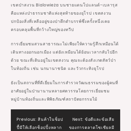
เขตป่าสงวน Bialowie
ż
a บนชายแดนโปแลนด์-เบลารุส
คือแหล่งป่าธรรมชาติแห่งสุดท้ายของยุโรป เขตสงวน
ปกป้องสิ่งที่เหลืออยู่ของป่าดึกดำบรรพ์ซึ่งครั้งหนึ่งเคย
ครอบคลุมพื้นที่กว้างใหญ่ของทวีป
การเยี่ยมชมสวนสาธารณะไม่เพียงให้ความรู้สึกเหมือนได้
เดินทางออกนอกเมือง แต่ยังเหมือนได้ย้อนเวลากลับไปอีก
ด้วย ขณะที่เดินอยู่ในเขตสงวน คุณจะต้องสังเกตสัตว์ป่า
ในท้องถิ่น เช่น นกนานาชนิด และวัวกระทิงยุโรป
ยังเป็นสถานที่ที่ดีเยี่ยมในการสำรวจวัฒนธรรมของผู้คนที่
อาศัยอยู่ในป่ามานานหลายศตวรรษโดยการเยี่ยมชม
หมู่บ้านท้องถิ่นและพิพิธภัณฑ์สถาปัตยกรรมไม้
Post
Previous:
สินค้าในช็อป
Next:
ข้อดีและข้อเสีย
ปี้มีให้เลือกช็อปปิ้งหลาก
ของการตลาดโซเชียลมี