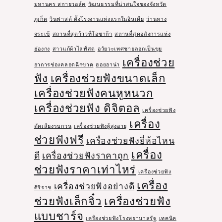
มหานคร สกายวอล์ค
วัฒนธรรมที่น่าสนใจของจังหวัด
ภูเก็ต
วินฟาสต์ ตั้งโรงงานแห่งแรกในอินเดีย
ว่านหาง
จระเข้
สถานที่สุดว้าวที่โอซาก้า
สถานที่สุดอลังการแห่ง
ฮ่องกง
สาวแก้ผ้าไลฟ์สด
อวัยวะเพศชายลอกเป็นขุย
เครื่องช่วย
อาการช่องคลอดฉีกขาด
ฮอยอาน่า
ฟัง
เครื่องช่วยฟังขนาดเล็ก
เครื่องช่วยฟังคนหูหนวก
เครื่องช่วยฟัง ดิจิตอล
เครื่องช่วยฟัง
เครื่อง
ตัดเสียงรบกวน
เครื่องช่วยฟังผู้สูงอายุ
ช่วยฟังฟรี
เครื่องช่วยฟังยี่ห้อไหน
เครื่อง
ดี
เครื่องช่วยฟังราคาถูก
ช่วยฟังราคาเท่าไหร่
เครื่องช่วยฟัง
เครื่อง
เครื่องช่วยฟังอย่างดี
ศิริราช
ช่วยฟังเล็กจิ๋ว
เครื่องช่วยฟัง
แบบชาร์จ
เครื่องช่วยฟังโรงพยาบาลรัฐ
เทคนิค