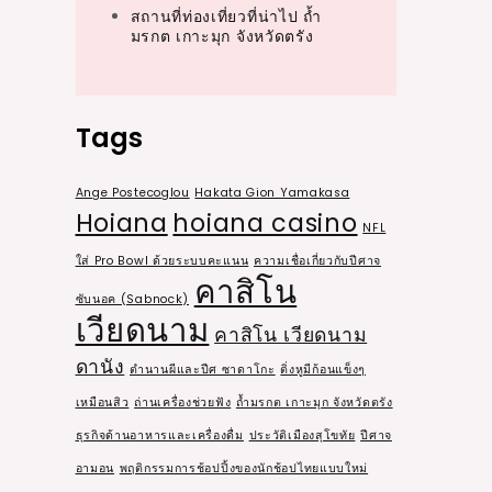
สถานที่ท่องเที่ยวที่น่าไป ถ้ำ
มรกต เกาะมุก จังหวัดตรัง
Tags
Ange Postecoglou
Hakata Gion Yamakasa
Hoiana
hoiana casino
NFL
ใส่ Pro Bowl ด้วยระบบคะแนน
ความเชื่อเกี่ยวกับปีศาจ
คาสิโน
ซับนอค (Sabnock)
เวียดนาม
คาสิโน เวียดนาม
ดานัง
ตำนานผีและปีศ ซาดาโกะ
ติ่งหูมีก้อนแข็งๆ
เหมือนสิว
ถ่านเครื่องช่วยฟัง
ถ้ำมรกต เกาะมุก จังหวัดตรัง
ธุรกิจด้านอาหารและเครื่องดื่ม
ประวัติเมืองสุโขทัย
ปีศาจ
อามอน
พฤติกรรมการช้อปปิ้งของนักช้อปไทยแบบใหม่